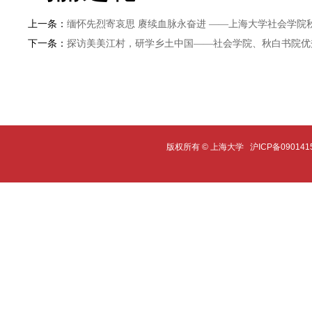
上一条：
缅怀先烈寄哀思 赓续血脉永奋进 ——上海大学社会学院
下一条：
探访美美江村，研学乡土中国——社会学院、秋白书院优
版权所有 ©
上海大学
沪ICP备090141