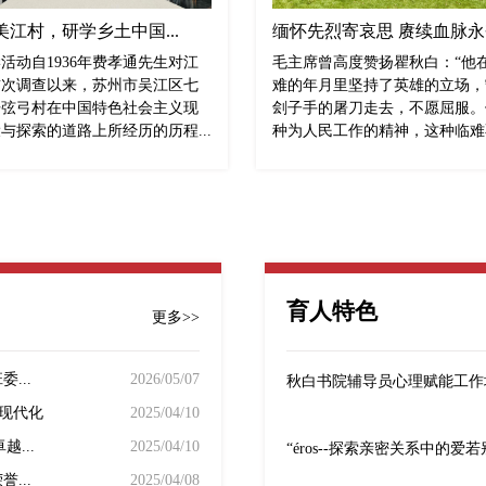
江村，研学乡土中国...
缅怀先烈寄哀思 赓续血脉永奋
活动自1936年费孝通先生对江
毛主席曾高度赞扬瞿秋白：“他
首次调查以来，苏州市吴江区七
难的年月里坚持了英雄的立场，
开弦弓村在中国特色社会主义现
刽子手的屠刀走去，不愿屈服。
与探索的道路上所经历的历程...
种为人民工作的精神，这种临难不
育人特色
更多>>
...
2026/05/07
秋白书院辅导员心理赋能工作
现代化
2025/04/10
...
2025/04/10
“éros--探索亲密关系中的爱
...
2025/04/08